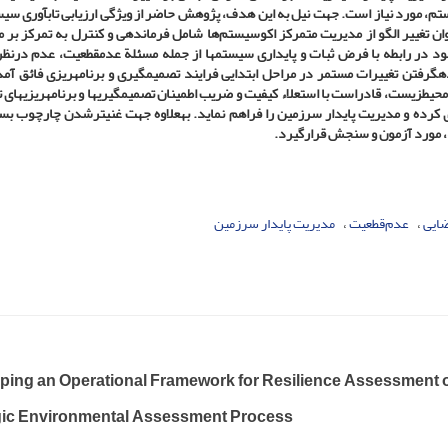
ستم، مورد نیاز­ است. جهت نیل به این هدف، پژوهش حاضر
از ویژگی ارزیابی تاب­آوری سی
ان تغییر الگو از مدیریت متمرکز اکوسیستم‌ها شامل فرماندهی و کنترل به تمرکز بر 
وجود در رابطه با فرض ثبات و پایداری سیستم­ها از جمله مسئلة عدم­قطعیت، عدم در­نظ
­گرفتن تغییرات مستمر در مراحل ابتدایی فرایند تصمیم­گیری و برنامه­ریزی فائق آمد.
یط­زیست، قادر­است با استعلاء کیفیت و ضریب اطمینان تصمیم­گیری­ها و برنامه­ریزی­های 
 کرده و مدیریت پایدار سرزمین را فراهم
­نماید.
به­علاوه جهت غنی
ترشدن چارچوب بسط
، مورد آزمون و سنجش قرارگیرد.
ضایی
عدم‌قطعیت
مدیریت پایدار سرزمین
ping an Operational Framework for Resilience Assessment o
gic Environmental Assessment Process