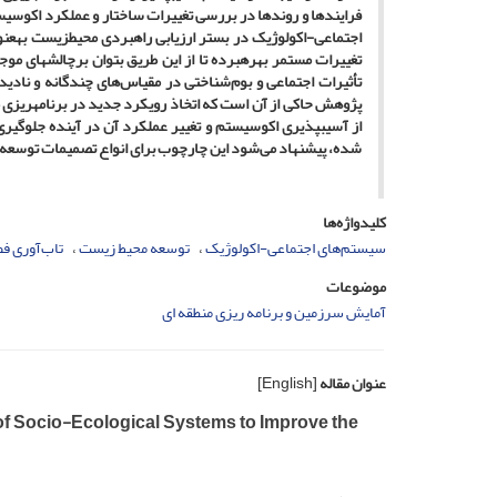
فرایندها و روندها در بررسی تغییرات ساختار و عملکرد اکوسی
اجتماعی-اکولوژیک در بستر ارزیابی راهبردی محیط­زیست به­عنو
تغییرات مستمر بهره­برده تا از این طریق بتوان برچالش­های م
تأثیرات اجتماعی و بوم‌شناختی در مقیاس‌های چندگانه و نادیده
پژوهش حاکی از آن است که اتخاذ رویکرد جدید در برنامه­ریزی مح
از آسیب­پذیری اکوسیستم و تغییر عملکرد آن در آینده جلوگیری
شده، پیشنهاد می‌
شو
د این چارچوب برای انواع تصمیمات توسعه
کلیدواژه‌ها
سیستم‌های اجتماعی-اکولوژیک
توسعه محیط زیست
تاب‌آوری‌ ف
موضوعات
آمایش سرزمین و برنامه ریزی منطقه ای
عنوان مقاله
[English]
f Socio-Ecological Systems to Improve the