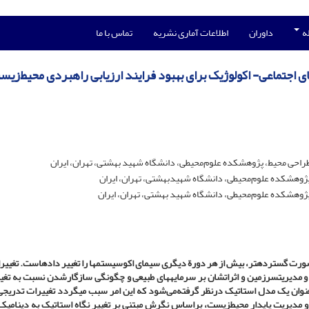
له
داوران
اطلاعات آماری نشریه
تماس با ما
 اجتماعی- اکولوژیک برای بهبود فرایند ارزیابی راهبردی محیط‌زی
راحی محیط، پژوهشکده علوم‌محیطی، دانشگاه شهید بهشتی، تهران، ایران
 پژوهشکده علوم‌محیطی، دانشگاه شهید‌بهشتی، تهران، ایران
 پژوهشکده علوم‌محیطی، دانشگاه شهید بهشتی، تهران، ایران
صورت گسترده­تر، بیش از هر دورة دیگری سیمای اکوسیستم­ها را تغییر داده­است.
تغییرا
و مدیریت­سرزمین و اثراتشان بر سرمایه­های طبیعی و چگو
نگی
سازگار­شدن نسبت به تغیی
وان یک مدل استاتیک در­نظر گرفته‌می‌شود که این امر سبب می­گردد تغییرات تدریجی
 و مدیریت پایدار محیط­زیست، بر­اساس نگرش مبتنی ­بر تغییر نگاه استاتیک به دینامیک 