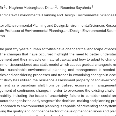
1
2
3
Mir
Naghme Mobarghaee Dinan
Roumina Sayahnia
ndidate of Environmental Planning and Design, Environmental Sciences Res
or of Environmental Planning and Design, Environmental Sciences Research 
te Professor of Environmental Planning and Design, Environmental Science
Iran
he past fifty years, human activities have changed the landscape of eco
 The changes that have occurred highlight the need to better understa
ement and their impacts on natural capital, and how to adapt to chan
nment is considered as a static model, which causes gradual changes to n
fore, sustainable environmental planning and management is needed, b
cs and considering processes and trends in examining changes in ecosys
t study has utilized the resilience assessment property of social-ecolog
sment as a paradigm shift from centralized ecosystem management
ement of continuous change; in order to overcome the existing challeng
nability, including the issue of uncertainty, failure to consider social 
uous changes in the early stages of the decision-making and planning proc
approach to environmental planning is capable of preventing ecosystem vu
ing the quality and confidence factor of development decisions and pla