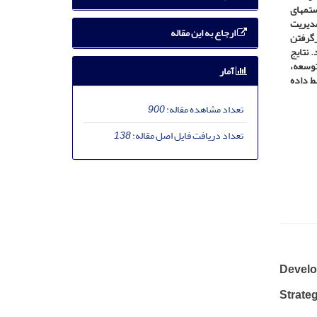
ستم­های
مدیریت
ارجاع به این مقاله
رگرفتن
 نتایج
توسعه،
آمار
 داده
تعداد مشاهده مقاله:
900
تعداد دریافت فایل اصل مقاله:
138
Develo
Strate