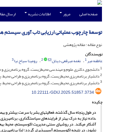
صفحه اصلی
مرور
اطلاعات نشریه
ارسال مقا
توسعة چارچوب عملیاتی ارزیابی تاب آوری سیستم های
نوع مقاله : مقاله پژوهشی
نویسندگان
3
2
1
عاطفه میر
نغمه مبرقعی دینان
رومینا سیاح نیا
1
دانشجوی دکتری علوم و مهندسی محیط‌زیست، گروه برنامه‌ریزی و ط
2
دانشیار برنامه‌ریزی محیط‌زیست، گروه برنامه‌ریزی و طراحی محیط،
3
دانشیار برنامه‌ریزی محیط‌زیست، گروه برنامه‌ریزی و طراحی محیط،
10.22111/GDIJ.2025.51857.3734
چکیده
در طول پنجاه سال گذشته، فعالیت­های بشر با سرعت بیشتر و به­
داده نیاز به درک بهتر از فرایندهای
سیاست­گذاری، برنامه­ریزی 
آشکار می­کند
.
در روش­های سنتی مدیریت اکوسیستم، محیط به­عن
نشود، در نتیجه اکوسیستم آسیب­پذیرتر گردد؛
لذا برنامه­ریزی