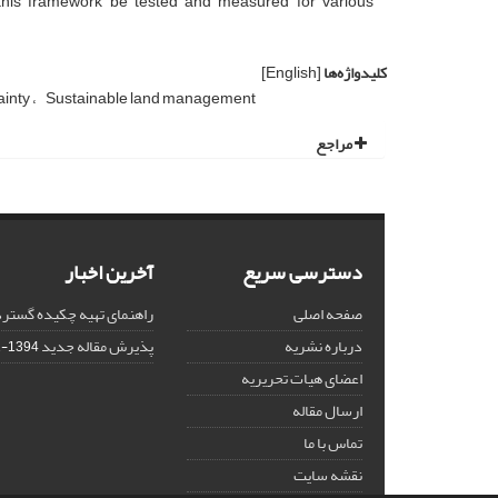
t this framework be tested and measured for various
کلیدواژه‌ها
[English]
ainty
Sustainable land management
مراجع
دسترسی سریع
آخرین اخبار
صفحه اصلی
راهنمای تهیه چکیده گستر
درباره نشریه
پذیرش مقاله جدید
1394-01-01
اعضای هیات تحریریه
ارسال مقاله
تماس با ما
نقشه سایت