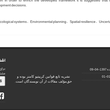
ion, in order to enrich the developed framework, it is suggested tha
opment decisions.
cological systems
Environmental planning
Spatial resilience
Uncert
اشت
برای
ده
1397-04-09
مشت
نشریه تابع قوانین کرییتیو کامنز بوده و
حق‌مؤلف مقالات از آن نویسندگان است.