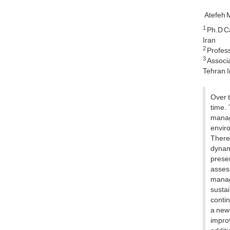
Atefeh 
1
Ph.D Ca
Iran
2
Profess
3
Associa
Tehran, 
Over t
time.
manag
enviro
There
dynami
presen
asses
manag
sustai
contin
a new 
improv