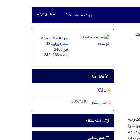
ورود به سامانه
ENGLISH
ست
دوره 24، شماره 83 -
شماره پیاپی 83
تیر 1405
صفحه
243-266
فایل ها
XML
635.72 K
اصل مقاله
ت رخ­
سابقه مقاله
رات را
 دیـده
هم رسانی
و لحاظ