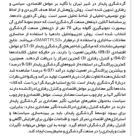
گردشگری پایدار در شهر تهران با تأکید بر عوامل اقتصادی، سیاسی و
رفتاری تدوین شده است. روش پژوهش از لحاظ هدف کاربردی و از لحاظ
نوع توصیفی-تحلیلی از شاخة تحلیل مسیر است. روش گرداوری داده‌ها،
پرسش­نامة آنلاین ذی­نفعان صنعت گردشگری است که حجم نمونة آماری آن
به­صورت نمونه­گیری گلوله­ برفی 70 نفر از ذی‌نفعان صنعت گردشگری
انتخاب شده است. روش تجزیه­وتحلیل داده­ها با استفاده از مدل­سازی
معادلات ساختاری و استفاده از نرم‌فزار
«
SMARTPLS3
» می‌باشد. نتایج
توصیفی نشان­داد که میانگین شاخص‌های گردشگری پایدار (17/3) و عوامل
اقتصادی (09/3) بالاترین اهمیت را دارند، در حالی­که تحلیل کلان­داده‌ها
(54/2) و کنترل رفتاری (3) کمترین تمرکز را دریافت کرده‌اند. همچنین،
کمترین پراکندگی در استفاده از شیوه‌های گردشگری پایدار (9/18 درصد)
و بیشترین پراکندگی در اهمیت تولید درآمد (4/37 درصد) مشاهده شد
که نشان‌دهندة تفاوت نظرات دربارة اهمیت تولید درآمد و یکنواختی نظرات
دربارة گردشگری پایدار است
.
نتایج استنباطی بیانگر این است که کلان­
داده‌ها تأثیر معناداری بر عوامل اقتصادی و کنترل رفتاری ادراک‌شده دارند
اما تأثیر آن­ها بر چارچوب سیاست معنادار نیست. عوامل اقتصادی و چارچوب
سیاست به‌عنوان متغیرهای میانجی، تأثیر معناداری بر گردشگری پایدار
دارند در حالی­که کنترل رفتاری ادراک‌شده تأثیر معناداری ندارد؛ بنابراین،
برای بهبود توسعة گردشگری پایدار، باید بر بهینه‌سازی سیاست‌ها و
استراتژی‌های اقتصادی تمرکز شود و اقدامات مؤثری برای افزایش آگاهی و
کنترل رفتار گردشگران انجام گیرد. توجه به این عوامل می‌تواند تأثیرات
مثبت و پایداری را در صنعت گردشگری و محیط­زیست ایجاد کند.