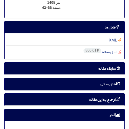
تیر 1405
صفحه
43-66
فایل ها
XML
800.01 K
اصل مقاله
سابقه مقاله
هم رسانی
ارجاع به این مقاله
آمار