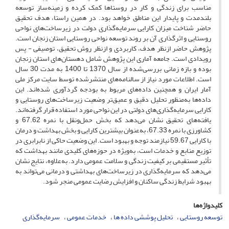
مناسب برای زندگی و کار در روستاها کمک کرده و زمینه‌ساز توسعه
بلندمدت و پایدار این مناطق خواهد بود. در همین راستا، هدف تحقیق
حاضر شناخت میزان کارایی سرمایه‌گذاری دولت در زیرساخت‌های نواحی
روستایی و اثرگذاری آن بر روند توسعه نواحی روستایی استان زنجان است.
پژوهش حاضر ازنظر هدف، کاربردی و ازنظر روش‌ تحقیق، توصیفی - پس
رویدادی است. جامعه آماری این پژوهش شامل دهستان‌های استان زنجان
بوده و بازه زمانی بررسی‌شده از سال 1370 تا 1400 به مدت 30 سال
است. اطلاعات مورد نیاز از سالنامه‌های منتشرشده توسط سایت مرکز ملی
آمار ایران و همچنین داده‌های مربوط به بودجه گردآوری شده‌اند. این
داده‌ها به‌منظور تحلیل دقیق و عمیق‌تر وضعیت زیرساخت‌های روستایی و
کارایی سرمایه‌گذاری‌های دولتی در این نواحی مورد استفاده قرار گرفته‌اند.
یافته‌های تحقیق نشان می‌دهد که بخش حمل‌ونقل با نمره 67.62 و
کشاورزی با نمره 67.33، به‌عنوان بیشترین کارایی و بخش بهداشت و درمان
با کارایی 59.67 نیازمند توجه و بهبود است. این وضعیت حاکی از نابرابری در
توزیع منابع و خدمات است، به‌ویژه در حوزه‌های کلیدی مانند بهداشت که
تأثیر مستقیمی بر کیفیت زندگی و سلامت عمومی دارد. به‌علاوه، نتایج نشان
می‌دهد که سرمایه‌گذاری در زیرساخت‌های بهداشتی و درمانی می‌تواند به
بهبود شرایط زندگی ساکنان و افزایش رضایت عمومی منجر شود.
کلیدواژه‌ها
توسعه روستایی
تحلیل پوششی داده ها
خدمات عمومی
سرمایه‌گذاری