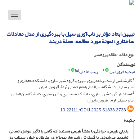
Toggle
vigation
تبیین ابعاد مؤثر بر تاب‌آوری سیل با بهره‌گیری از مدل معادلات
ساختاری؛ نمونة مورد مطالعه: محلة دربند
نوع مقاله : مقاله پژوهشی
نویسندگان
2
1
مهدیه فروردین
زینب عادلی
1
کارشناس ارشد برنامه‌ریزی شهری، گروه شهرسازی، دانشکده معماری و
شهرسازی، دانشگاه بین‌المللی امام خمینی (ره)، قزوین، ایران
2
استادیار گروه شهرسازی، دانشکده معماری و شهرسازی، دانشگاه بین‌المللی
امام خمینی (ره)، قزوین، ایران
10.22111/GDIJ.2025.51833.3733
چکیده
بلایای طبیعی، حوادثی با منشأ طبیعی هستند که گاهی با تأثیر عوامل انسانی
تشدید می‌شوند. با گسترش شهرها، به­ویژه در مناطق پرخطر، سیلاب به