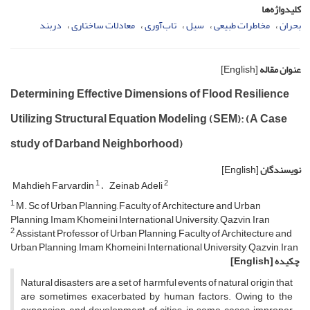
کلیدواژه‌ها
بحران
مخاطرات ‌طبیعی
سیل
تاب‌آوری
معادلات ساختاری
دربند
عنوان مقاله
[English]
Determining Effective Dimensions of Flood Resilience
Utilizing Structural Equation Modeling (SEM): (A Case
study of Darband Neighborhood)
نویسندگان
[English]
1
2
Mahdieh Farvardin
Zeinab Adeli
1
M. Sc of Urban Planning, Faculty of Architecture and Urban
Planning, Imam Khomeini International University, Qazvin, Iran
2
Assistant Professor of Urban Planning, Faculty of Architecture and
Urban Planning, Imam Khomeini International University, Qazvin, Iran
چکیده
[English]
Natural disasters are a set of harmful events of natural origin that
are sometimes exacerbated by human factors. Owing to the