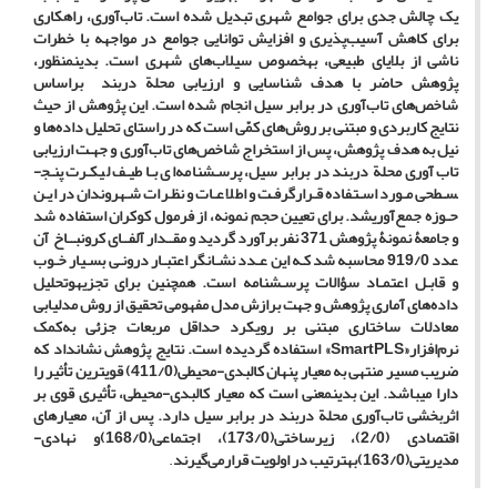
یک چالش جدی برای جوامع شهری تبدیل شده است. تاب‌آوری، راهکاری
برای کاهش آسیب‌پذیری و افزایش توانایی جوامع در مواجهه با خطرات
ناشی از بلایای طبیعی، به­خصوص سیلاب‌های شهری است.
بدین­منظور،
پژوهش حاضر با هدف شناسایی و ارزیابی محلة دربند براساس
شاخص‌های تاب‌آوری در برابر سیل انجام شده است
.
این پژوهش از
حیث
نتایج کاربردی
و مبتنی بر روش‌های کمّی است که در راستای تحلیل داده‌ها و
نیل به ‌هدف پژوهش، پس از استخراج شاخص‌های تاب‌آوری و
جهـت ارزیابی
تاب‌آوری محلة دربند در برابر سیل، پرسـش­نامه‌ای بـا طیـف لیکـرت پنـج­
سـطحی مـورد اسـتفاده قـرارگرفـت‌ و اطلاعـات و نظـرات شـهروندان در ایـن
حـوزه جمع‌آوری­شد. برای تعیین حجم نمونه، از فرمول کوکران استفاده شد
و جامعۀ نمونۀ پژوهش 371 نفر برآورد گردید ‌و مقــدار آلفــای کرونبــاخ آن
عدد 919/0 محاسبه شد کـه این عـدد نشـانگر اعتبـار درونـی بسـیار خـوب
و قابـل اعتمـاد سؤالات پرسـش­نامه است. همچنین برای تجزیه­وتحلیل
داده‌های آماری پژوهش و
جهت برازش مدل مفهومی تحقیق ا
ز روش مدل­یابی
معادلات ساختاری مبتنی بر رویکرد حداقل مربعات جزئی
به‌کمک
نرم‌افزار
«
SmartPLS
»
استفاده گردید
ه است.
نتایج پژوهش نشان­داد که
ضریب مسیر منتهی به معیار پنهان کالبدی-محیطی(411/0) قویترین تأثیر را
دارا می­باشد. این بدین­معنی است که معیار کالبدی-محیطی، تأثیری قوی بر
اثربخشی تاب‌آوری محلة دربند در برابر سیل‌ دارد. پس از آن، معیارهای
اقتصادی (2/0)، زیرساختی(173/0)، اجتماعی(168/0)و نهادی-
مدیریتی(163/0)به­ترتیب در اولویت قرارمی‌گیرند
.