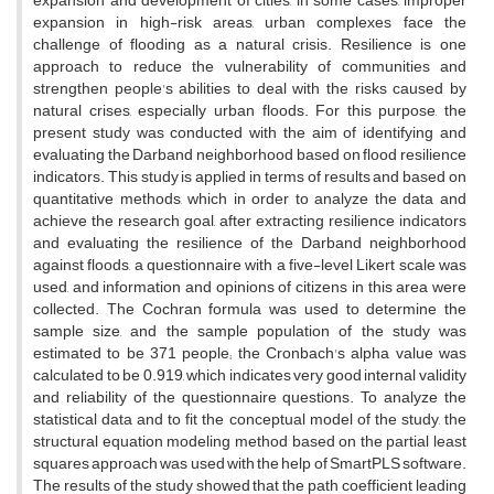
expansion and development of cities, in some cases, improper
expansion in high-risk areas, urban complexes face the
challenge of flooding as a natural crisis. Resilience is one
approach to reduce the vulnerability of communities and
strengthen people's abilities to deal with the risks caused by
natural crises, especially urban floods. For this purpose, the
present study was conducted with the aim of identifying and
evaluating the Darband neighborhood based on flood resilience
indicators. This study is applied in terms of results and based on
quantitative methods, which in order to analyze the data and
achieve the research goal, after extracting resilience indicators
and evaluating the resilience of the Darband neighborhood
against floods, a questionnaire with a five-level Likert scale was
used, and information and opinions of citizens in this area were
collected. The Cochran formula was used to determine the
sample size, and the sample population of the study was
estimated to be 371 people; the Cronbach's alpha value was
calculated to be 0.919, which indicates very good internal validity
and reliability of the questionnaire questions. To analyze the
statistical data and to fit the conceptual model of the study, the
structural equation modeling method based on the partial least
squares approach was used with the help of SmartPLS software.
The results of the study showed that the path coefficient leading