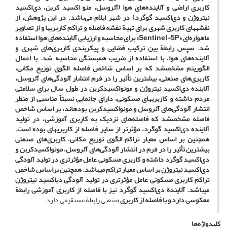
کاربری اراضی و آلاینده‌های هوا (آئروسل، منو اکسید کربن، دی‌اکسید
نیتروژن و دی‌اکسید گوگرد) در شهر ایلام می‌باشد. در این پژوهش، از
نقشه­های کاربری شهری برای تهیة نقشه فاصله و تراکم کاربری­ها و از تصاویر
ماهواره‌ای
«
Sentinel-5P
»
برای محاسبه و ارزیابی آلاینده‌های هوا استفاده
شد. سپس رابطة بین ترکیب فضایی و پیکربندی کاربری‌های شهری و
آلاینده‌های هوا، با استفاده از ضریب همبستگی محاسبه شد. با اعمال
الگوریتم مشخص­شد که بر اساس شاخص فاصله الگوی توزیع مکانی،
کاربری‌های صنعتی، بیشترین تأثیر را در فرم انتشار آلودگی‌های آئروسل،
آلاینده دی‌اکسید نیتروژن و مونواکسیدکربن در طول سال برای سلامتی
مردم داشته و کاربری­های مسکونی، دارای جانمایی نسبتاً مناسبی از منظر
انتشار آلودگی‌های آئروسل و مونواکسیدکربن بوده­اند، بر اساس شاخص
فاصله مشخص­شد که فاصله‌های نزدیک به کاربری آموزشی، در تولید
آلاینده دی‌اکسید گوگرد، مؤثرتر از سایر فاصله از کاربری­های بوده است.
همچنین بر اساس معیار تراکم الگوی توزیع مکانی، کاربری‌های صنعتی
بیشترین تأثیر را در فرم در انتشار آلودگی‌های آئروسل، مونواکسیدکربن و
دی‌اکسید گوگرد داشته و کاربری مسکونی عامل مؤثرتری در تولید آلودگی
دی‌اکسید نیتروژن بر اساس معیار تراکم می­باشد.
همچنین براساس شاخص
تراکم کاربری مسکونی عامل مؤثرتری در تولید آلودگی دی­اکسید نیتروژن
می­باشد. آلایندة دی‌اکسید گوگرد نیز با فاصله از کاربری آموزشی رابطة
معکوسی دارد و با فاصله از کاربری
صنعتی رابطة مستقیمی دارد.
کلیدواژه‌ها