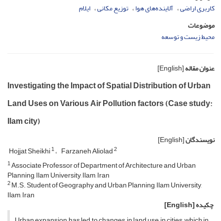
کاربری اراضی
آلاینده‌های هوا
توزیع مکانی
ایلام
موضوعات
محیط زیست و توسعه
عنوان مقاله
[English]
Investigating the Impact of Spatial Distribution of Urban
Land Uses on Various Air Pollution factors (Case study:
Ilam city)
نویسندگان
[English]
1
2
Hojjat Sheikhi
Farzaneh Aliolad
1
Associate Professor of Department of Architecture and Urban
Planning, Ilam University, Ilam, Iran
2
M.S. Student of Geography and Urban Planning, Ilam University,
Ilam, Iran
چکیده
[English]
Urban expansion has led to changes in land use in cities, which in