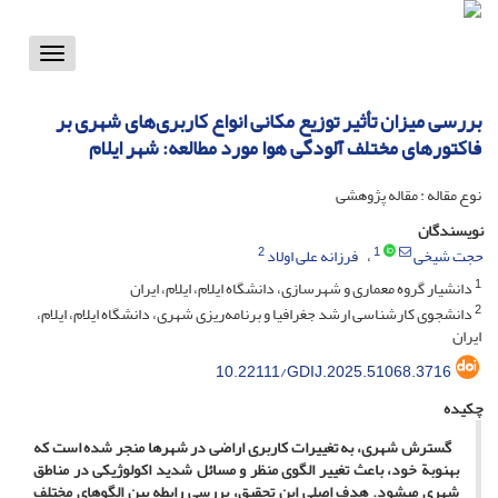
Toggle
vigation
بررسی میزان تأثیر توزیع مکانی انواع کاربری‌های شهری بر
فاکتورهای مختلف آلودگی هوا مورد مطالعه: شهر ایلام
نوع مقاله : مقاله پژوهشی
نویسندگان
2
1
حجت شیخی
فرزانه علی اولاد
1
دانشیار گروه معماری و شهرسازی، دانشگاه ایلام، ایلام، ایران
2
دانشجوی کارشناسی ‌ارشد جغرافیا و برنامه‌ریزی شهری، دانشگاه ایلام، ایلام،
ایران
10.22111/GDIJ.2025.51068.3716
چکیده
گسترش شهری، به تغییرات کاربری اراضی در شهرها منجر شده است که
به­نوبة خود، باعث تغییر الگوی منظر و مسائل شدید اکولوژیکی در مناطق
شهری می­شود. هدف اصلی این تحقیق، بررسی رابطه بین الگوهای مختلف