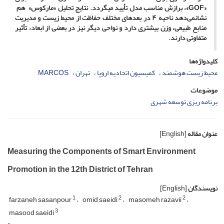
«
GOF
»
، برازش مناسب مدل تأیید می­گردد. نتایج تحلیل «مارکوس» هم
نشان­می‌دهد ناحیه
۴
در بعد‌های مختلف حفاظت از محیط ‌زیست و مدیریت
منابع طبیعی، وزن بیشتری دارد و نواحی دیگر نیز در بعضی از ابعاد، تأثیر
متفاوتی دارند.
کلیدواژه‌ها
محیط زیست هوشمند
کمیسیون اتحادیه اروپا
تهران
MARCOS
موضوعات
برنامه ریزی توسعه شهری
عنوان مقاله
[English]
Measuring the Components of Smart Environment
Promotion in the 12th District of Tehran
نویسندگان
[English]
1
2
2
farzaneh sasanpour
omid saeidi
masomeh razavii
3
masood saeidi