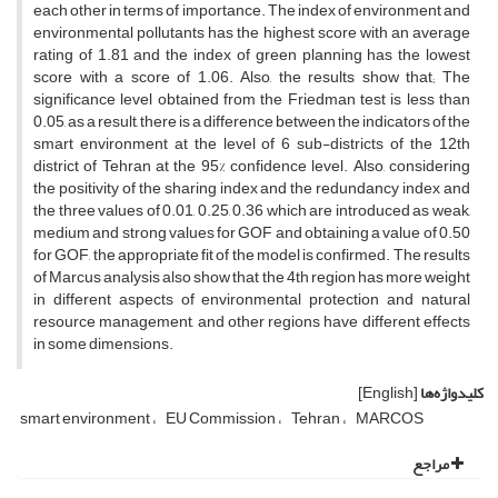
each other in terms of importance. The index of environment and
environmental pollutants has the highest score with an average
rating of 1.81 and the index of green planning has the lowest
score with a score of 1.06. Also, the results show that; The
significance level obtained from the Friedman test is less than
0.05, as a result, there is a difference between the indicators of the
smart environment at the level of 6 sub-districts of the 12th
district of Tehran at the 95% confidence level. Also, considering
the positivity of the sharing index and the redundancy index and
the three values of 0.01, 0.25, 0.36 which are introduced as weak,
medium and strong values for GOF and obtaining a value of 0.50
for GOF, the appropriate fit of the model is confirmed. The results
of Marcus analysis also show that the 4th region has more weight
in different aspects of environmental protection and natural
resource management, and other regions have different effects
in some dimensions.
کلیدواژه‌ها
[English]
smart environment
EU Commission
Tehran
MARCOS
مراجع