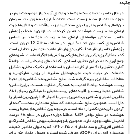
چکیده
در حال حاضر، محیط ‌زیست هوشمند و ارتقای آن یکی از موضوعات مهم در
حوزة حفاظت از محیط ‌زیست است. اتحادیة اروپا به‌عنوان یک سازمان
بین‌المللی، شاخص‌هایی را برای سنجش و ارزیابی اقدامات و تلاش‌ها جهت
ارتقای محیط زیست هوشمند تعیین کرده است؛ ازاین‌رو هدف پژوهش
حاضر،
سنجش مؤلفه‌های ارتقای محیط زیست هوشمند بر اساس
شاخص‌های کمیسیون اتحادیة اروپا در محلات منطقة 12 تهران است.
پژوهش حاضر از نظر هدف کاربردی و از نظر ماهیت، توصیفی- تحلیلی است
که با به‌کارگیری ترکیبی از مدل‌های کمی و کیفی انجام‌گرفته است. شیوه‌های
جمع‌آوری داده در این تحقیق، اسنادی- کتابخانه‌ای و میدانی است. جامعة
آماری تحقیق را ۶۰ نفر از کارشناسان با استفاده از تکنیک «دلفی» تشکیل
داده‌اند. در نهایت جهت تجزیه‌وتحلیل متغیرها از روش «مارکوس» و
معادلات ساختاری بهره گرفته شد.
نتایج نشان­می‌دهد شاخص‌های محیط‌
زیست هوشمند به­لحاظ اهمیت به همدیگر متفاوت هستند. براین‌اساس؛
شاخص محیط‌ زیست و آلاینده‌های زیست‌محیطی با میانگین رتبه­ای ۸۱/۱
بالاترین امتیاز و شاخص برنامه‌ریزی سبز با امتیاز ۱.۰۶ پایین‌ترین امتیاز را
دارا است. همچنین نتایج نشان­می­دهد که سطح معناداری به‌دست‌آمده از
آزمون «فریدمن» کمتر از ۰۵/۰ است، درنتیجه بین شاخص‌های محیط‌ زیست
هوشمند در سطح نواحی ۶گانة منطقة دوازده تهران در سطح ۹۵ درصد
اطمینان تفاوت وجود دارد.
همچنین باتوجه‌به مثبت‌بودن شاخص اشتراک و
شاخص افزونگی و سه مقدار
۰.۰۱
،
۰.۲۵
،
۰.۳۶
که به‌عنوان مقادیر ضعیف،
متوسط و قوی برای
«
GOF
»
معرفی ‌شده است و حصول مقدار
۰,۵۰
برای