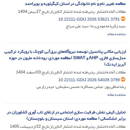
مطالعه تغییر نام و نام خانوادگی در استان کهگیلویه و بویراحمد
مقالات آماده انتشار، پذیرفته شده، انتشار آنلاین از تاریخ
27 بهمن 1404
10.22111/GDIJ.2026.53621.3791
سید زکریا محمودی رجا؛ سید علی سراج
مشاهده مقاله
ارزیابی مکانی پتانسیل توسعه نیروگاه‌های برق‌آبی کوچک با رویکرد ترکیبی
مدل‌سازی فازی، AHP و SWAT (مطالعه موردی: رودخانه مارون در حوزه
آبریز ایدنک)
مقالات آماده انتشار، پذیرفته شده، انتشار آنلاین از تاریخ
03 اسفند 1404
10.22111/GDIJ.2026.54028.3799
رضا صاقی پور؛ عباس عساکره؛ محسن سلیمانی؛ حیدر زارعی
مشاهده مقاله
تحلیل کیفی نقش ظرفیت سازی اجتماعی در ارتقای تاب آوری کشاورزان در
برابر خشکسالی ( مطالعه موردی: استان سیستان و بلوچستان)
مقالات آماده انتشار، پذیرفته شده، انتشار آنلاین از تاریخ
22 اردیبهشت 1405