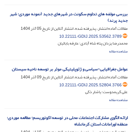
بررسی مولفه های تداوم سکونت در شهرهای جدید (نمونه موردی: شهر
جدید پرند)
مقالات آماده انتشار، پذیرفته شده، انتشار آنلاین از تاریخ
05 آذر 1404
10.22111/GDIJ.2025.53562.3789
محمدرضا یزدان پناه شاه آبادی؛ عارفه بابائیان
مشاهده مقاله
عوامل جغرافیایی-سیاسی و ژئوپلیتیکی موثر بر توسعه ناحیه سیستان
مقالات آماده انتشار، پذیرفته شده، انتشار آنلاین از تاریخ
09 آذر 1404
10.22111/GDIJ.2025.52804.3766
علی کریمدوست؛ یاشار ذکی
مشاهده مقاله
ارائه الگوی مشارکت اجتماعات محلی در توسعه اکوتوریسم؛ مطالعه موردی:
منطقه اورامانات استان کرمانشاه