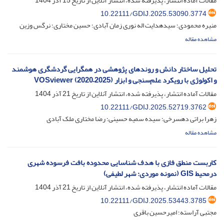
مقالات آماده انتشار، پذیرفته شده، انتشار آنلاین از تاریخ
15 آذر 1404
10.22111/GDIJ.2025.53090.3774
منیره محمودی؛ سیدهدایت اله نوری زمان آبادی؛ حسین مختاری؛ نرگس وزین
مشاهده مقاله
تحلیل ساختار دانش و روندهای پژوهشی در همگرایی گردشگری هوشمند
و اکولوژی با رویکرد علم‌سنجی و ابزار VOSviewer (2020–2025)
مقالات آماده انتشار، پذیرفته شده، انتشار آنلاین از تاریخ
21 آذر 1404
10.22111/GDIJ.2025.52719.3762
زهرا براتی دهسرخی؛ سیده سمیه حسینی؛ رضا مختاری ملک آبادی
مشاهده مقاله
کاربست منطق فازی با هدف شناسایی محدوده بافت فرسوده شهری
درمحیط GIS (نمونه موردی: شهر لطیفی)
مقالات آماده انتشار، پذیرفته شده، انتشار آنلاین از تاریخ
21 آذر 1404
10.22111/GDIJ.2025.53443.3785
مجتبی آراسته؛ امیرحسین باقری